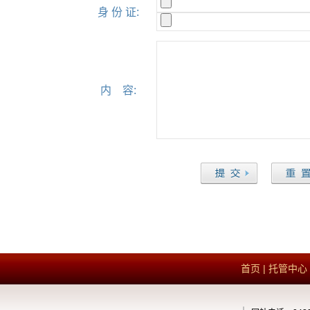
身 份 证:
内 容:
首页
|
托管中心